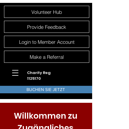
Please
Volunteer Hub
note:
This
website
includes
an
Provide Feedback
accessibility
system.
Login to Member Account
Make a Referral
Charity Reg
1125170
BUCHEN SIE JETZT
Willkommen zu
Zugängliches