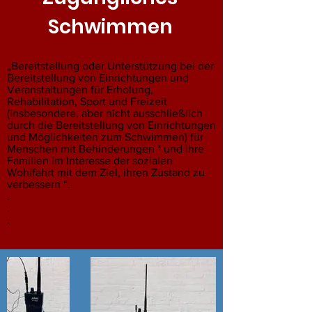
Schwimmen
„Bereitstellung oder Unterstützung bei der
Bereitstellung von Einrichtungen und
Veranstaltungen für Erholung,
Rehabilitation, Sport und Freizeit
(insbesondere, aber nicht ausschließlich
durch die Bereitstellung von Einrichtungen
und Möglichkeiten zum Schwimmen) für
Menschen mit Behinderungen * und ihre
Familien im Interesse der sozialen
Wohlfahrt mit dem Ziel, ihren Zustand zu
verbessern “.
.
.
.