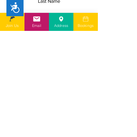
Last Name
Accessibility
Email
Join Us
Email
Address
Bookings
Add a message
I understand SDSG is a user led
charity run by volunteers and
depending on my query it may take
a few days for them to come back to
me
I agree to SDSG's online terms &
conditions and privacy statement.
View online terms of use
I agree to SDSG's terms &