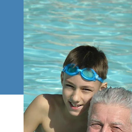
fournissa
handicapée
leur condi