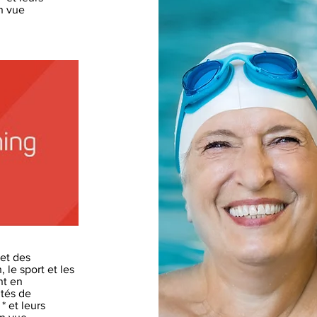
en vue
e
 et des
 le sport et les
nt en
ités de
 et leurs