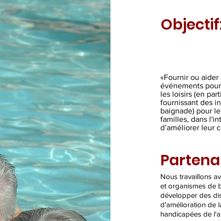
nt des installations et des possibilités de baignade) pour les per
s * et leurs familles, dans l'intérêt du bien-être social en vue d
Objectif
tion ».
«Fournir ou aider 
événements pour le
les loisirs (en pa
fournissant des in
baignade) pour le
familles, dans l'i
d’améliorer leur c
Partenar
Nous travaillons a
et organismes de b
développer des disp
d'amélioration de 
handicapées de l'