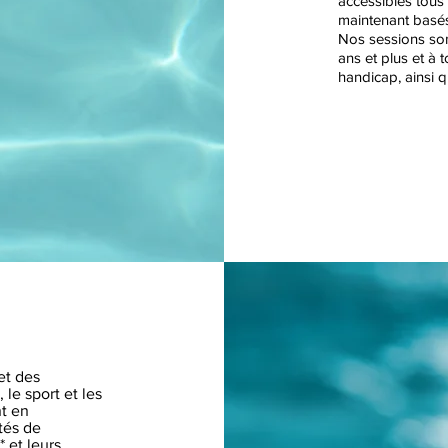
accessibles tous
maintenant basés
Nos sessions so
ans et plus et à
handicap, ainsi q
 et des
 le sport et les
nt en
ités de
 et leurs