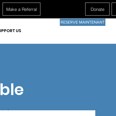
Make a Referral
Donate
RESERVE MAINTENANT
UPPORT US
ble
irs, la
en