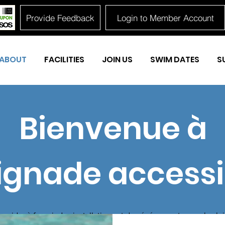
Provide Feedback
Login to Member Account
ABOUT
FACILITIES
JOIN US
SWIM DATES
S
Bienvenue à
ignade accessi
u aider à fournir des installations et des événements pour les lois
on, le sport et les loisirs (en particulier mais pas exclusivement 