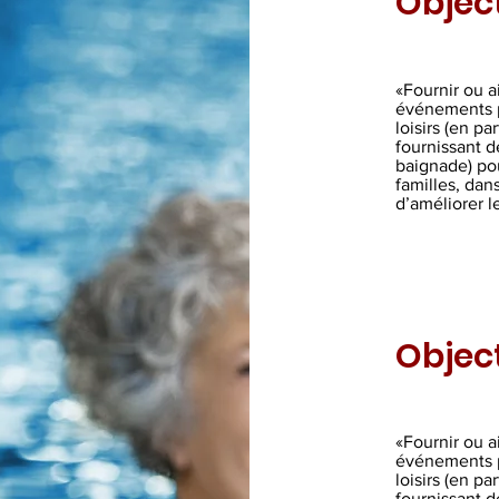
Object
«Fournir ou ai
événements pou
loisirs (en p
fournissant de
baignade) pou
familles, dans
d’améliorer l
Object
«Fournir ou ai
événements pou
loisirs (en p
fournissant de