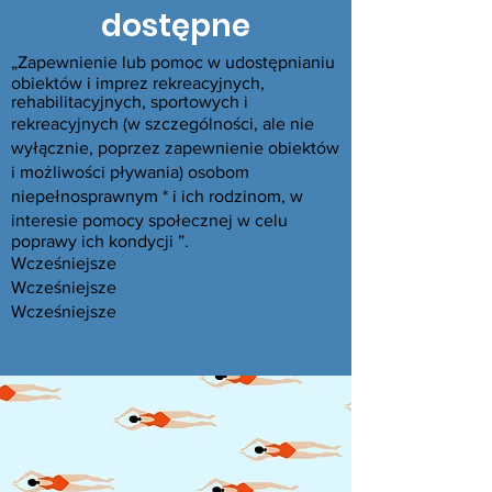
dostępne
„Zapewnienie lub pomoc w udostępnianiu
obiektów i imprez rekreacyjnych,
rehabilitacyjnych, sportowych i
rekreacyjnych (w szczególności, ale nie
wyłącznie, poprzez zapewnienie obiektów
i możliwości pływania) osobom
niepełnosprawnym * i ich rodzinom, w
interesie pomocy społecznej w celu
poprawy ich kondycji ”.
Wcześniejsze
Wcześniejsze
Wcześniejsze