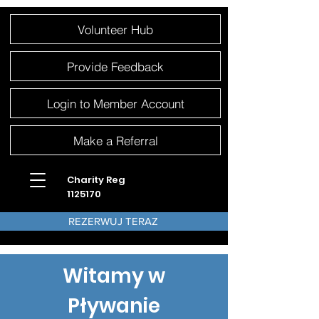
Please
Volunteer Hub
note:
This
website
includes
an
Provide Feedback
accessibility
system.
Login to Member Account
Make a Referral
Charity Reg
1125170
REZERWUJ TERAZ
Witamy w
Pływanie