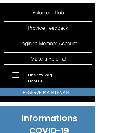
Please
Volunteer Hub
note:
This
website
includes
an
Provide Feedback
accessibility
system.
Login to Member Account
Make a Referral
Charity Reg
1125170
RESERVE MAINTENANT
Informations
COVID-19